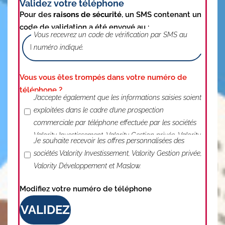
Validez votre téléphone
Pour des
raisons de sécurité
, un SMS contenant un
code de validation a été envoyé au :
Vous recevrez un code de vérification par SMS au
numéro indiqué.
Vous vous êtes trompés dans votre numéro de
téléphone ?
J'accepte le traitement de mes données
J’accepte également que les informations saisies soient
exploitées dans le cadre d’une prospection
commerciale par téléphone effectuée par les sociétés
Valority Investissement, Valority Gestion privée, Valority
J'accepte de recevoir des informations
Je souhaite recevoir les offres personnalisées des
Développement et Maslow.
sociétés Valority Investissement, Valority Gestion privée,
Valority Développement et Maslow.
Modifiez votre numéro de téléphone
VALIDEZ