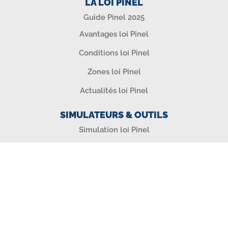
LA LOI PINEL
Guide Pinel 2025
Avantages loi Pinel
Conditions loi Pinel
Zones loi Pinel
Actualités loi Pinel
SIMULATEURS & OUTILS
Simulation loi Pinel
Test Zonage Pinel 2025
Calculateur Réduction d'impôt
Calculette Plafonds de Loyer
Calculette Plafonds de Ressources