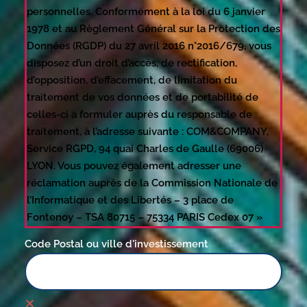
personnelles. Conformément à la loi du 6 janvier
1978 et au Règlement Général sur la Protection des
Données (RGDP) du 27 avril 2016 n°2016/679, vous
disposez d’un droit d’accès, de rectification,
d’opposition, d’effacement, de limitation du
traitement de vos données et de portabilité de
celles-ci à formuler auprès du responsable de
traitement, à l’adresse suivante : COM&COMPANY,
Service RGPD, 94 quai Charles de Gaulle (69006)
LYON. Vous pouvez également adresser une
réclamation auprès de la Commission Nationale de
l’Informatique et des Libertés – 3 place de
Fontenoy – TSA 80715 – 75334 PARIS Cedex 07 »
Code Postal ou ville d'investissement