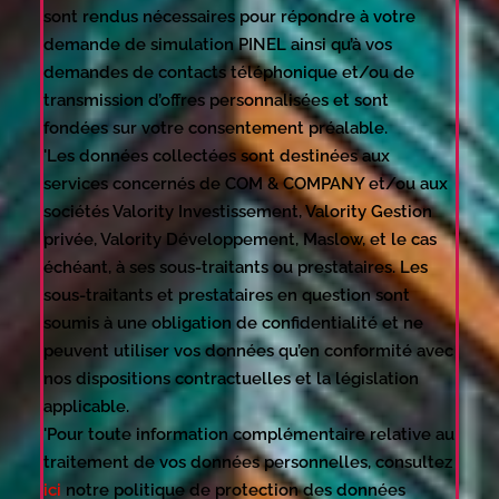
sont rendus nécessaires pour répondre à votre
demande de simulation PINEL ainsi qu’à vos
demandes de contacts téléphonique et/ou de
transmission d’offres personnalisées et sont
fondées sur votre consentement préalable.
'Les données collectées sont destinées aux
services concernés de COM & COMPANY et/ou aux
sociétés Valority Investissement, Valority Gestion
privée, Valority Développement, Maslow, et le cas
échéant, à ses sous-traitants ou prestataires. Les
sous-traitants et prestataires en question sont
soumis à une obligation de confidentialité et ne
peuvent utiliser vos données qu’en conformité avec
nos dispositions contractuelles et la législation
applicable.
'Pour toute information complémentaire relative au
traitement de vos données personnelles, consultez
ici
notre politique de protection des données