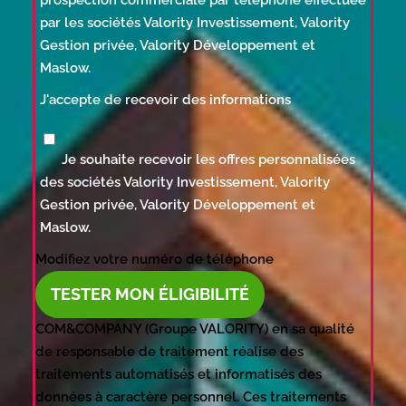
prospection commerciale par téléphone effectuée
par les sociétés Valority Investissement, Valority
Gestion privée, Valority Développement et
Maslow.
J'accepte de recevoir des informations
Je souhaite recevoir les offres personnalisées
des sociétés Valority Investissement, Valority
Gestion privée, Valority Développement et
Maslow.
Modifiez votre numéro de téléphone
TESTER MON ÉLIGIBILITÉ
COM&COMPANY (Groupe VALORITY) en sa qualité
de responsable de traitement réalise des
traitements automatisés et informatisés des
données à caractère personnel. Ces traitements