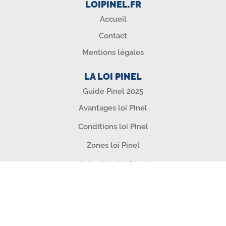
LOIPINEL.FR
Accueil
Contact
Mentions légales
LA LOI PINEL
Guide Pinel 2025
Avantages loi Pinel
Conditions loi Pinel
Zones loi Pinel
Actualités loi Pinel
SIMULATEURS & OUTILS
Simulation loi Pinel
Test Zonage Pinel 2025