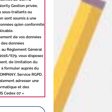
ority Gestion privée,
 sous-traitants ou
ion sont soumis à une
 données qu’en conformité
licable.
aitement de vos données
n des données
et au Règlement Général
°2016/679, vous disposez
ement, de limitation du
i à formuler auprès du
&COMPANY, Service RGPD,
galement adresser une
ormatique et des
IS Cedex 07 »