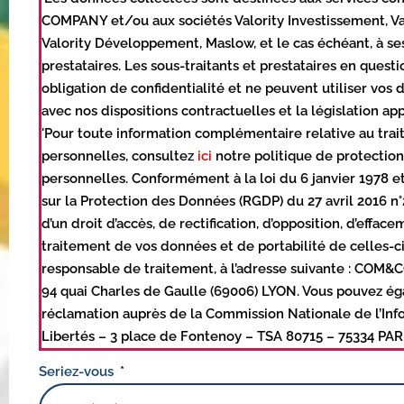
COMPANY et/ou aux sociétés Valority Investissement, Val
Valority Développement, Maslow, et le cas échéant, à ses
prestataires. Les sous-traitants et prestataires en quest
obligation de confidentialité et ne peuvent utiliser vos
avec nos dispositions contractuelles et la législation app
'Pour toute information complémentaire relative au tr
personnelles, consultez
ici
notre politique de protectio
personnelles. Conformément à la loi du 6 janvier 1978 
sur la Protection des Données (RGDP) du 27 avril 2016 n
d’un droit d’accès, de rectification, d’opposition, d’effac
traitement de vos données et de portabilité de celles-c
responsable de traitement, à l’adresse suivante : COM
94 quai Charles de Gaulle (69006) LYON. Vous pouvez é
réclamation auprès de la Commission Nationale de l’Inf
Libertés – 3 place de Fontenoy – TSA 80715 – 75334 PAR
Seriez-vous