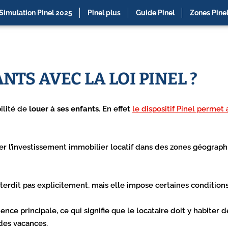
Simulation Pinel 2025
Pinel plus
Guide Pinel
Zones Pine
NTS AVEC LA LOI PINEL ?
bilité de
louer à ses enfants
. En effet
le dispositif Pinel perme
urager l’investissement immobilier locatif dans des zones géograp
’interdit pas explicitement, mais elle impose certaines condition
dence principale, ce qui signifie que le locataire doit y habiter
des vacances.