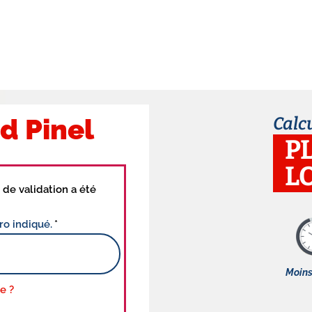
d Pinel
Calc
P
L
de validation a été
ro indiqué.
Moins
e ?