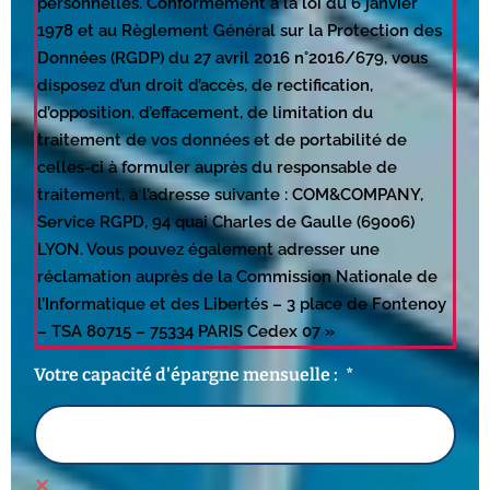
personnelles. Conformément à la loi du 6 janvier
1978 et au Règlement Général sur la Protection des
Données (RGDP) du 27 avril 2016 n°2016/679, vous
disposez d’un droit d’accès, de rectification,
d’opposition, d’effacement, de limitation du
traitement de vos données et de portabilité de
celles-ci à formuler auprès du responsable de
traitement, à l’adresse suivante : COM&COMPANY,
Service RGPD, 94 quai Charles de Gaulle (69006)
LYON. Vous pouvez également adresser une
réclamation auprès de la Commission Nationale de
l’Informatique et des Libertés – 3 place de Fontenoy
– TSA 80715 – 75334 PARIS Cedex 07 »
Votre capacité d'épargne mensuelle :