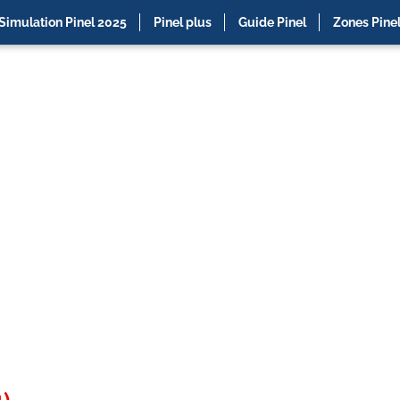
Simulation Pinel 2025
Pinel plus
Guide Pinel
Zones Pine
)