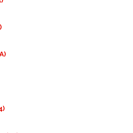
)
A)
4)