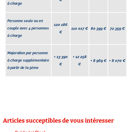
à charge
Personne seule ou en
120 186
couple avec 4 personnes
110 017
€
80 399
€
72 359
€
€
à charge
Majoration par personne
+
13 390
+
12 258
à charge supplémentaire
+
8 969
€
+
8 070
€
€
€
à partir de la 5
ème
Articles succeptibles de vous intéresser