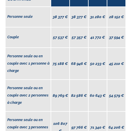
Personne seule
38 377
€
38 377
€
31 280
€
28 152
€
Couple
57 537
€
57 357
€
41 772
€
37 594
€
Personne seule ou en
couple avec 1 personne à
75 188
€
68 946
€
50 233
€
45 210
€
charge
Personne seule ou en
couple avec 2 personnes
89 769
€
82 586
€
60 643
€
54 579
€
à charge
Personne seule ou en
106 807
couple avec 3 personnes
97 766
€
71 340
€
64 206
€
€