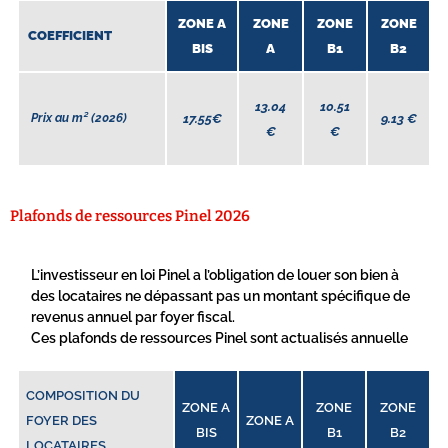
ZONE A
ZONE
ZONE
ZONE
COEFFICIENT
BIS
A
B1
B2
13.04
10.51
Prix au m² (2026)
17.55
€
9.13
€
€
€
Plafonds de ressources Pinel 2026
L’investisseur en loi Pinel a l’obligation de louer son bien à
des locataires ne dépassant pas un montant spécifique de
revenus annuel par foyer fiscal.
Ces plafonds de ressources Pinel sont actualisés annuelle
COMPOSITION DU
ZONE A
ZONE
ZONE
FOYER DES
ZONE A
BIS
B1
B2
LOCATAIRES