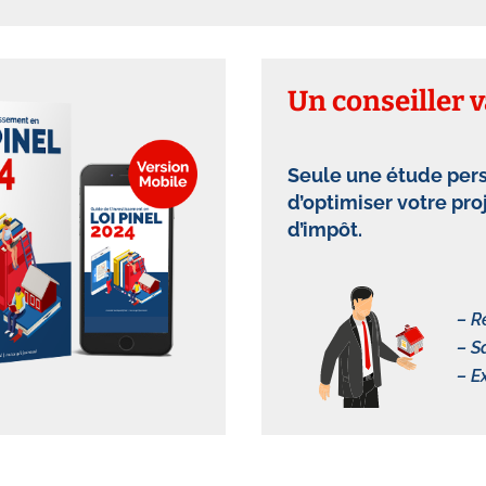
Un conseiller 
Seule une étude pers
d’optimiser votre pro
d’impôt.
– R
– S
– E