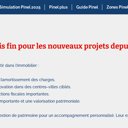
Simulation Pinel 2025
Pinel plus
Guide Pinel
Zones Pine
pris fin pour les nouveaux projets dep
tir dans l’immobilier :
 l’amortissement des charges.
vation dans des centres-villes ciblés.
tions fiscales importantes.
importante et une valorisation patrimoniale.
 gestion de patrimoine pour un accompagnement personnalisé. Leur ex